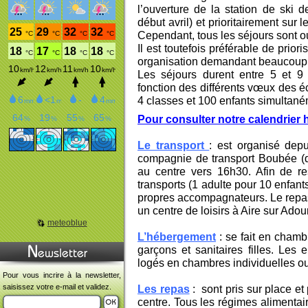
l’ouverture de la station de ski
début avril) et prioritairement sur 
Cependant, tous les séjours sont o
Il est toutefois préférable de priori
organisation demandant beaucoup 
Les séjours durent entre 5 et 9 
fonction des différents vœux des éc
4 classes et 100 enfants simultané
Pour consulter notre calendrier 
Le transport
: est organisé depu
compagnie de transport Boubée (d
au centre vers 16h30. Afin de res
transports (1 adulte pour 10 enfant
propres accompagnateurs. Le repas
un centre de loisirs à Aire sur Adour
meteoblue
L’hébergement
: se fait en chamb
garçons et sanitaires filles. Les
logés en chambres individuelles ou
Pour vous incrire à la newsletter,
saisissez votre e-mail et validez.
Les repas
: sont pris sur place et
centre. Tous les régimes alimentai