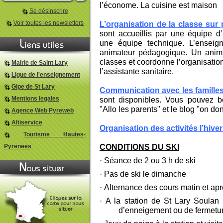
l’économe. La cuisine est maison
Se désinscrire
Voir toutes les newsletters
L’organisation de la classe sur 
sont accueillis par une équipe d’
une équipe technique. L’enseign
animateur pédagogique. Un anima
classes et
coordonne l’organisatio
Mairie de Saint Lary
l’assistante sanitaire.
Ligue de l'enseignement
Gipe de St Lary
Communication avec les famille
Mentions legales
sont disponibles. Vous pouvez bé
"Allo les parents" et le blog "on d
Agence Web Pyreweb
Altiservice
Organisation des activités l’hiver
Tourisme Hautes-
CONDITIONS DU SKI
Pyrenees
·
Séance de 2 ou 3 h de ski
·
Pas de ski le dimanche
·
Alternance des cours matin et apr
·
A la station de St Lary Soula
d’enneigement ou de fermetur