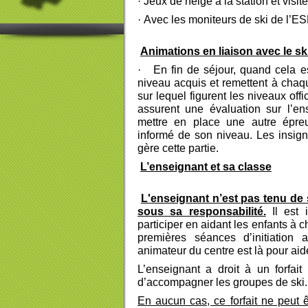
·
Jeux de neige à la station et visite
·
Avec les moniteurs de ski de l’E
Animations en liaison avec le sk
·
En fin de séjour, quand cela e
niveau acquis et remettent à cha
sur lequel figurent les niveaux off
assurent une évaluation sur l’e
mettre en place une autre épreu
informé de son niveau
.
L
es insig
gère cette partie.
L’enseignant et sa classe
L'enseignant n’est pas tenu de s
sous sa responsabilité.
Il est i
participer en aidant les enfants à c
premières séances d’initiation a
animateur du centre est là pour aid
L’enseignant a droit à un forfai
d’accompagner les groupes de ski.
En aucun cas, ce forfait ne peut êt