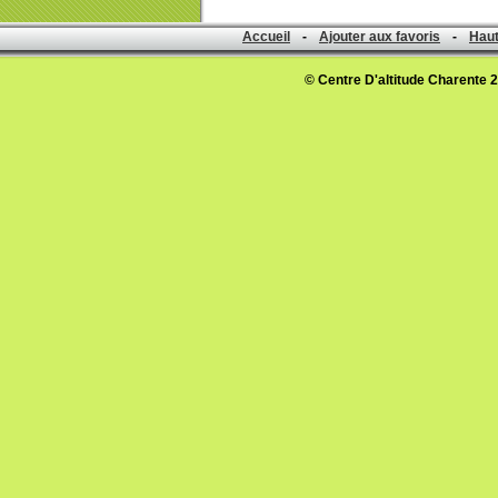
Accueil
-
Ajouter aux favoris
-
Haut
© Centre D'altitude Charente 