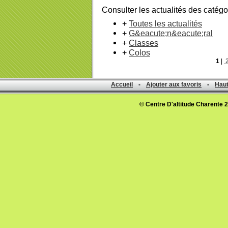
Consulter les actualités des catégo
+
Toutes les actualités
+
G&eacute;n&eacute;ral
+
Classes
+
Colos
1
|
Accueil
-
Ajouter aux favoris
-
Haut
© Centre D'altitude Charente 