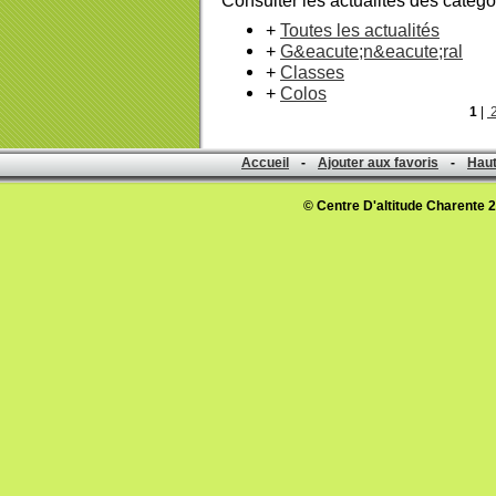
Consulter les actualités des catégo
+
Toutes les actualités
+
G&eacute;n&eacute;ral
+
Classes
+
Colos
1
|
Accueil
-
Ajouter aux favoris
-
Haut
© Centre D'altitude Charente 